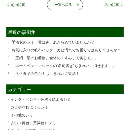
前
一覧へ戻る
前の記事
次の記事
後
の
記
事
最近の事例集
へ
の
👘浴衣のシミ・黄ばみ、あきらめていませんか？
リ
お気に入りの帆布バッグ、カビ汚れでお困りではありませんか？
ン
「正絹・絽のお着物、全体のくすみまで美しく。」
ク
「ネームペン・マジックの“名前書き”もきれいに消せます。」
「ネクタイの色シミも、きれいに復活！」
カテゴリー
インク・ペンキ・色移りによるシミ
カビや汚れによるシミ
その他のシミ
古い（黄色、黄褐色）シミ