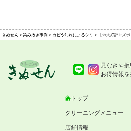
きぬせん
>
染み抜き事例
>
カビや汚れによるシミ
>
【🧼大好評✨ズボ
見なきゃ損
お得情報を
トップ
クリーニングメニュー
店舗情報