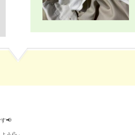
す📢
よう💦」