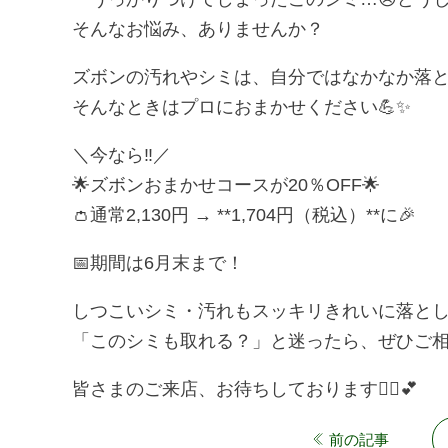
そんなお悩み、ありませんか？
ズボンの汚れやシミは、自分ではなかなか落
そんなときはプロにおまかせください💪✨
＼今なら‼️／
🌟
ズボンおまかせコースが20％OFF
🌟
👛通常2,130円 → **1,704円（税込）**に🎉
📅期間は
6月末まで！
しつこいシミ・汚れもスッキリきれいに落とし
「このシミも取れる？」と迷ったら、ぜひご相談く
皆さまのご来店、お待ちしております💁‍♀️💕
前
前の記事