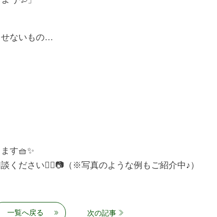
とせないもの…
ます🧺✨
ださい🙆‍♀️📷（※写真のような例もご紹介中♪）
一覧へ戻る
次の記事