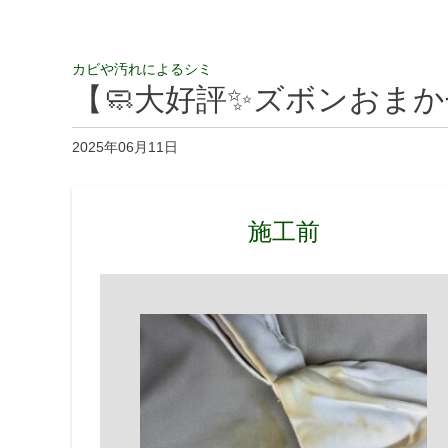
カビや汚れによるシミ
【🧼大好評✨ズボンおまかせ
2025年06月11日
施工前