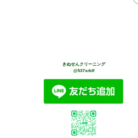
後
の
記
事
へ
の
リ
ン
ク
きぬせんクリーニング
@537srblf